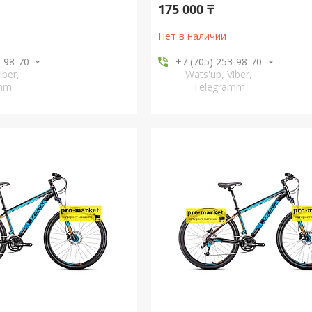
175 000 ₸
Нет в наличии
3-98-70
+7 (705) 253-98-70
iber,
Wats'up, Viber,
amm
Telegramm