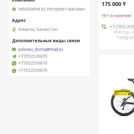
175 000 ₸
VeloMarket.kz Интернет-магазин
Нет в наличии
+7 (705) 25
Алматы, Казахстан
Wats'up, V
Telegr
solovev_doma@mail.ru
+77052539870
+77052539870
+77052539870