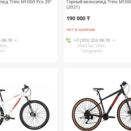
пед Trinx M1000 Pro 29"
Горный велосипед Trinx M100
(2021)
190 000 ₸
Нет в наличии
3-98-70
+7 (705) 253-98-70
iber,
Wats'up, Viber,
amm
Telegramm