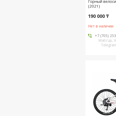
Горный велоси
(2021)
190 000 ₸
Нет в наличии
+7 (705) 25
Wats'up, V
Telegr