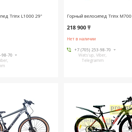
пед Trinx L1000 29"
Горный велосипед Trinx M700
218 900 ₸
Нет в наличии
+7 (705) 253-98-70
3-98-70
Wats'up, Viber,
iber,
Telegramm
amm