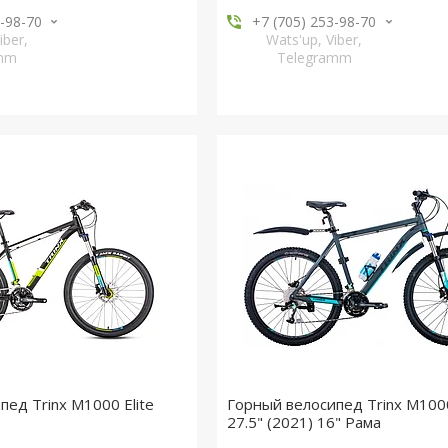
3-98-70
+7 (705) 253-98-70
iber,
Wats'up, Viber,
amm
Telegramm
пед Trinx M1000 Elite
Горный велосипед Trinx M1000
27.5" (2021) 16" Рама