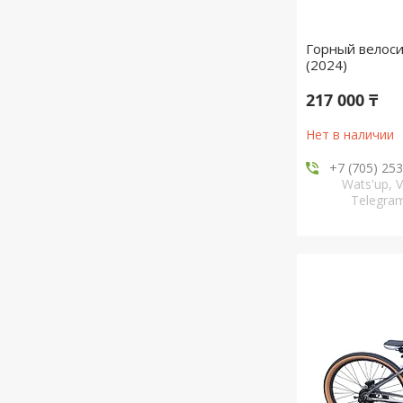
Горный велоси
(2024)
217 000 ₸
Нет в наличии
+7 (705) 25
Wats'up, V
Telegr