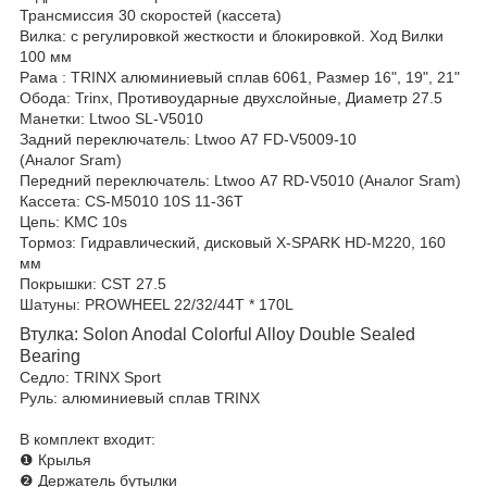
Трансмиссия 30 скоростей (кассета)
Вилка: с регулировкой жесткости и блокировкой.
Ход Вилки
100 мм
Рама : TRINX алюминиевый сплав 6061, Размер 16", 19", 21"
Обода: Trinx, Противоударные двухслойные, Диаметр 27.5
Манетки: Ltwoo SL-V5010
Задний переключатель: Ltwoo А7 FD-V5009-10
(Аналог Sram)
Передний переключатель: Ltwoo А7 RD-V5010 (Аналог Sram)
Кассета: CS-M5010 10S 11-36T
Цепь: KMC 10s
Тормоз: Гидравлический, дисковый X-SPARK HD-M220, 160
мм
Покрышки: CST 27.5
Шатуны: PROWHEEL 22/32/44T * 170L
Втулка: Solon Anodal Colorful Alloy Double Sealed
Bearing
Седло: TRINX Sport
Руль: алюминиевый сплав TRINX
В комплект входит
:
❶ Крылья
❷ Держатель бутылки