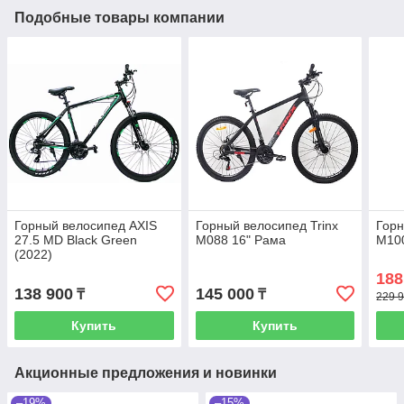
Подобные товары компании
Горный велосипед AXIS
Горный велосипед Trinx
Горн
27.5 MD Black Green
M088 16" Рама
M100
(2022)
188
138 900
145 000
₸
₸
229 9
Купить
Купить
Акционные предложения и новинки
–19%
–15%