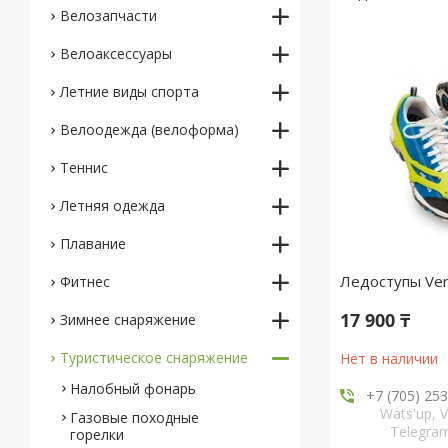
Велозапчасти
Велоаксессуары
Летние виды спорта
Велоодежда (велоформа)
Теннис
Летняя одежда
Плавание
Ледоступы Ver
Фитнес
17 900 ₸
Зимнее снаряжение
Туристическое снаряжение
Нет в наличии
Налобный фонарь
+7 (705) 25
Wats'up, V
Газовые походные
Telegr
горелки