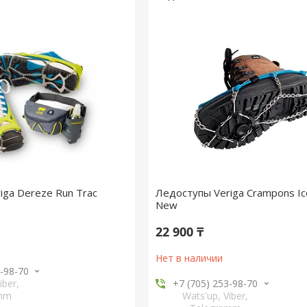
iga Dereze Run Trac
Ледоступы Veriga Crampons Ic
New
22 900 ₸
Нет в наличии
3-98-70
iber,
+7 (705) 253-98-70
amm
Wats'up, Viber,