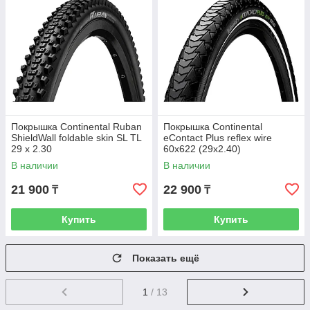
Покрышка Continental Ruban
Покрышка Continental
ShieldWall foldable skin SL TL
eContact Plus reflex wire
29 x 2.30
60x622 (29x2.40)
В наличии
В наличии
21 900
22 900
₸
₸
Купить
Купить
Показать ещё
1
/ 13