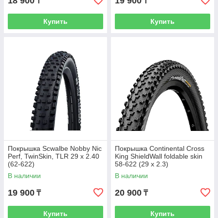
18 900
19 900
₸
₸
Купить
Купить
Покрышка Scwalbe Nobby Nic
Покрышка Continental Cross
Perf, TwinSkin, TLR 29 x 2.40
King ShieldWall foldable skin
(62-622)
58-622 (29 x 2.3)
В наличии
В наличии
19 900
20 900
₸
₸
Купить
Купить