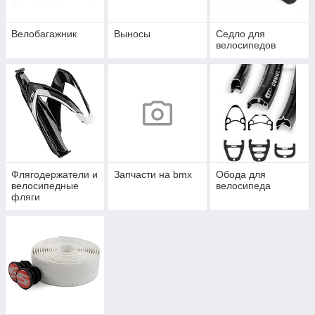
Велобагажник
Выносы
Седло для
велосипедов
Флягодержатели и
Запчасти на bmx
Обода для
велосипедные
велосипеда
фляги