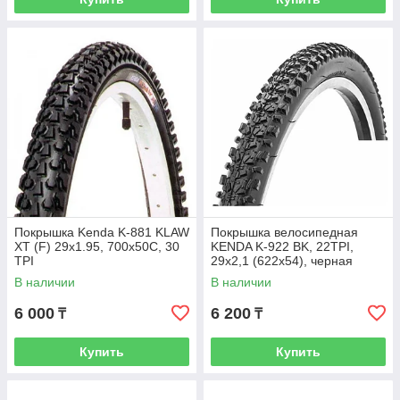
Покрышка Kenda K-881 KLAW
Покрышка велосипедная
XT (F) 29x1.95, 700x50C, 30
KENDA K-922 BK, 22TPI,
TPI
29х2,1 (622х54), черная
В наличии
В наличии
6 000
6 200
₸
₸
Купить
Купить