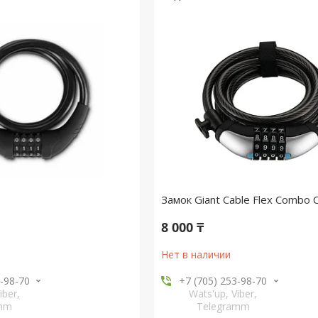
S
Замок Giant Cable Flex Combo C
8 000 ₸
Нет в наличии
3-98-70
+7 (705) 253-98-70
iber,
Wats'up, Viber,
amm
Telegramm