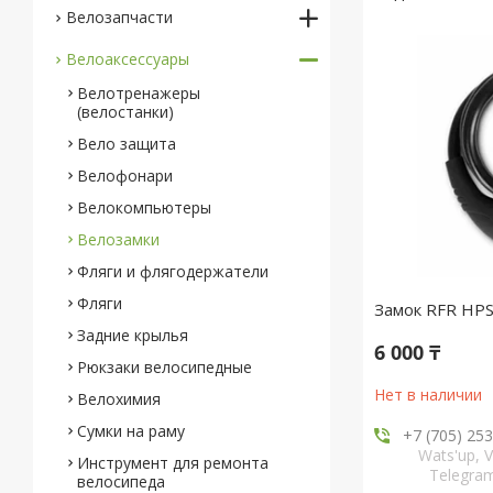
Велозапчасти
Велоаксессуары
Велотренажеры
(велостанки)
Вело защита
Велофонари
Велокомпьютеры
Велозамки
Фляги и флягодержатели
Фляги
Замок RFR HP
Задние крылья
6 000 ₸
Рюкзаки велосипедные
Нет в наличии
Велохимия
Сумки на раму
+7 (705) 25
Wats'up, V
Инструмент для ремонта
Telegr
велосипеда