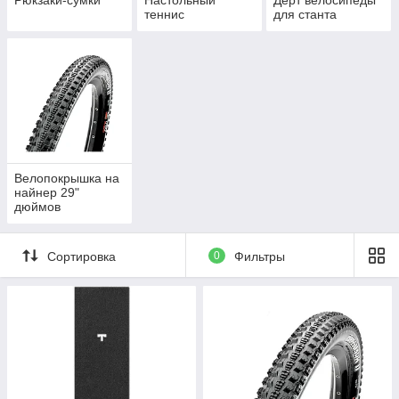
Рюкзаки-сумки
Настольный
Дерт велосипеды
теннис
для станта
Велопокрышка на
найнер 29"
дюймов
Сортировка
0
Фильтры