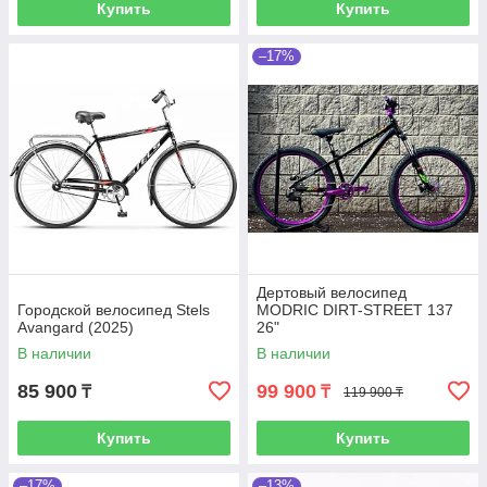
Купить
Купить
–17%
Дертовый велосипед
Городской велосипед Stels
MODRIC DIRT-STREET 137
Avangard (2025)
26"
В наличии
В наличии
85 900
99 900
₸
₸
119 900 ₸
Купить
Купить
–17%
–13%