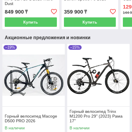
Dust
129
849 900
359 900
₸
₸
144 9
Купить
Купить
Акционные предложения и новинки
–19%
–15%
Горный велосипед Trinx
Горный велосипед Macoge
M1200 Pro 29" (2023) Рама
D500 PRO 2026
17"
В наличии
В наличии