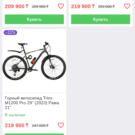
209 900
219 900
₸
₸
259 900 ₸
259 000 ₸
Купить
Купить
–11%
Горный велосипед Trinx
M1200 Pro 29" (2023) Рама
21"
В наличии
219 900
₸
247 000 ₸