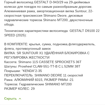
Горный велосипед GESTALT D-943/29 на 29-дюймовых
колесах для поездок по самым разнообразным дорогам.
Алюминиевая рама, амортизационная вилка Suntour, 22-
скоростная трансмиссия Shimano Deore, дисковые
гидравлические тормоза Shimano MT200, двухстеночные
обода.
Технические характеристики велосипеда
GESTALT D9100 22
SPEED (2025)
:
В КОМПЛЕКТЕ: крылья, сумка, подножка,флягодержатель,
фляга, противоугонный замок
ВИЛКА: SR SUNTOUR X1 УДАЛЁННАЯ БЛОКИРОВКА С
РЕГУЛИРОВКА ЖЕСТКОСТИ
Кассета: Shimano 11S CASSETE SPROCKETS 36T
Шатуны: Prowheel CLAW-551-TT-B C.L 52MM 38T
Покрышки: “KENDA”2-35
ПЕРЕКЛЮЧАТЕЛЬ: SHIMANO DEORE 11 скоростей
Рама: АЛЮМИНИЙ 6015, РАЗМЕР РАМЫ -21
Тормоза: Гидравлические SHIMANO MT200
РАЗМЕР КОЛЕС: 29
Скрыть