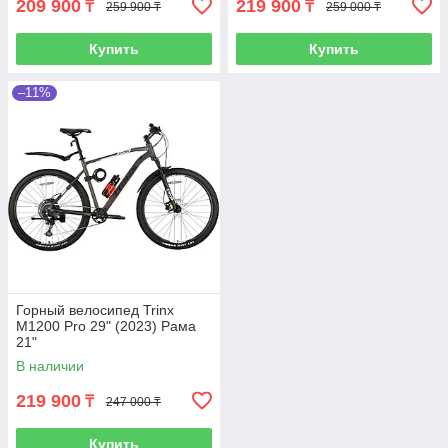
209 900
219 900
₸
₸
259 900 ₸
259 000 ₸
Купить
Купить
–11%
Горный велосипед Trinx
M1200 Pro 29" (2023) Рама
21"
В наличии
219 900
₸
247 000 ₸
Купить