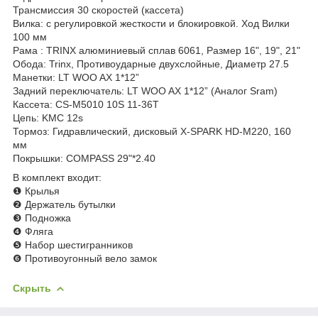
Трансмиссия 30 скоростей (кассета)
Вилка: с регулировкой жесткости и блокировкой.
Ход Вилки
100 мм
Рама : TRINX алюминиевый сплав 6061, Размер 16", 19", 21"
Обода: Trinx, Противоударные двухслойные, Диаметр 27.5
Манетки:
LT WOO AX 1*12”
Задний переключатель:
LT WOO AX 1*12”
(Аналог Sram)
Кассета: CS-M5010 10S 11-36T
Цепь: KMC 12s
Тормоз: Гидравлический, дисковый X-SPARK HD-M220, 160
мм
Покрышки:
COMPASS 29"*2.40
В комплект входит
:
❶ Крылья
❷ Держатель бутылки
❸ Подножка
❹ Фляга
❺ Набор шестигранников
❻ Противоугонный вело замок
Скрыть