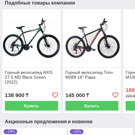
Подобные товары компании
Горный велосипед AXIS
Горный велосипед Trinx
Горн
27.5 MD Black Green
M088 16" Рама
M100
(2022)
188
138 900
145 000
₸
₸
229 9
Купить
Купить
Акционные предложения и новинки
–19%
–15%