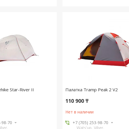
ike Star-River II
Палатка Tramp Peak 2 V2
110 900 ₸
Нет в наличии
3-98-70
+7 (705) 253-98-70
iber,
Wats'up, Viber,