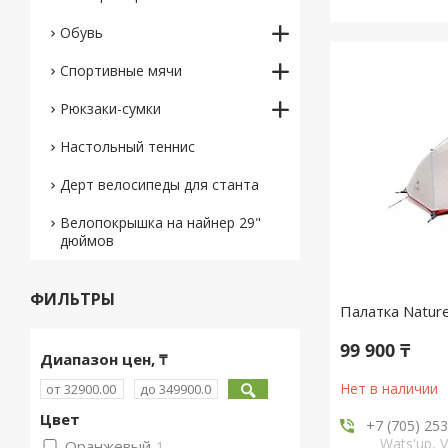
Обувь
Спортивные мячи
Рюкзаки-сумки
Настольный теннис
Дерт велосипеды для станта
Велопокрышка на найнер 29"
дюймов
ФИЛЬТРЫ
Палатка Natureh
99 900 ₸
Диапазон цен, ₸
Нет в наличии
Цвет
+7 (705) 25
Wats'up, V
Оранжевый
1