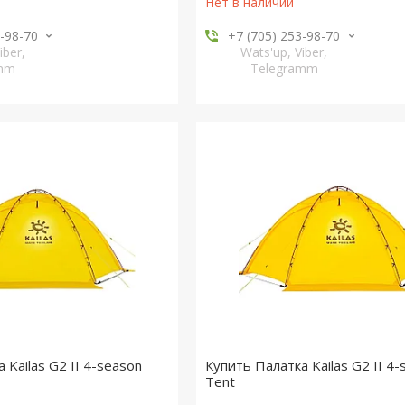
Нет в наличии
3-98-70
+7 (705) 253-98-70
iber,
Wats'up, Viber,
amm
Telegramm
 Kailas G2 II 4-season
Купить Палатка Kailas G2 II 4-
Tent