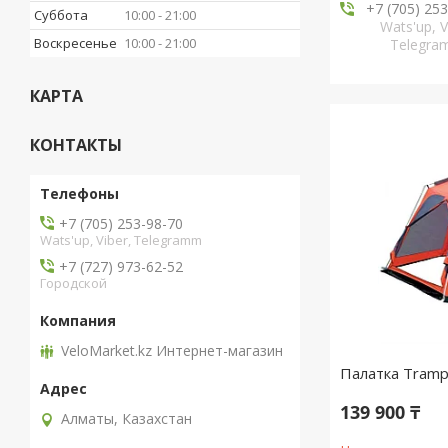
+7 (705) 25
Суббота
10:00
21:00
Wats'up, V
Воскресенье
10:00
21:00
Telegr
КАРТА
КОНТАКТЫ
+7 (705) 253-98-70
Wats'up, Viber, Telegramm
+7 (727) 973-62-52
Городской
VeloMarket.kz Интернет-магазин
Палатка Tramp
139 900 ₸
Алматы, Казахстан