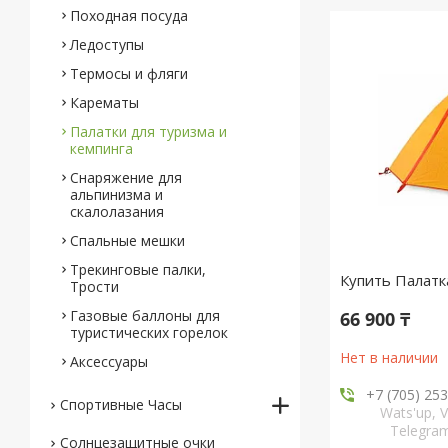
Походная посуда
Ледоступы
Термосы и фляги
Карематы
Палатки для туризма и
кемпинга
Снаряжение для
альпинизма и
скалолазания
Спальные мешки
Трекинговые палки,
Купить Палатка
Трости
Газовые баллоны для
66 900 ₸
туристических горелок
Нет в наличии
Аксессуары
+7 (705) 25
Спортивные Часы
Wats'up, V
Telegr
Солнцезащитные очки