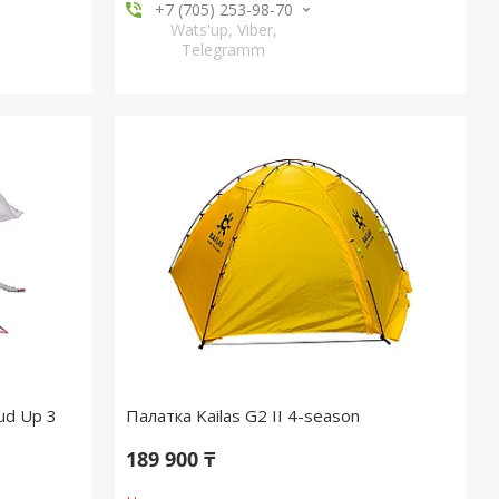
+7 (705) 253-98-70
Wats'up, Viber,
Telegramm
ud Up 3
Палатка Kailas G2 II 4-season
189 900 ₸