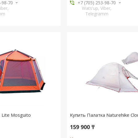
3-98-70
+7 (705) 253-98-70
iber,
Wats'up, Viber,
amm
Telegramm
 Lite Mosguito
Купить Палатка Naturehike Clo
159 900 ₸