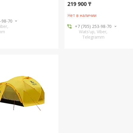
219 900 ₸
Нет в наличии
3-98-70
iber,
+7 (705) 253-98-70
amm
Wats'up, Viber,
Telegramm