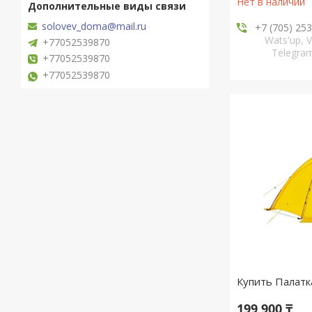
Нет в наличии
solovev_doma@mail.ru
+7 (705) 25
Wats'up, V
+77052539870
Telegr
+77052539870
+77052539870
Купить Палатка
199 900 ₸