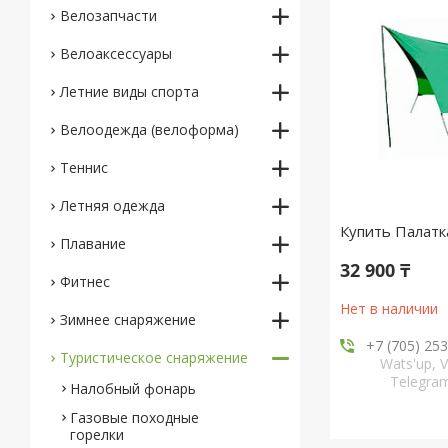
Велозапчасти
Велоаксессуары
Летние виды спорта
Велоодежда (велоформа)
Теннис
Летняя одежда
Купить Палатк
Плавание
32 900 ₸
Фитнес
Нет в наличии
Зимнее снаряжение
+7 (705) 25
Туристическое снаряжение
Wats'up, V
Telegr
Налобный фонарь
Газовые походные
горелки