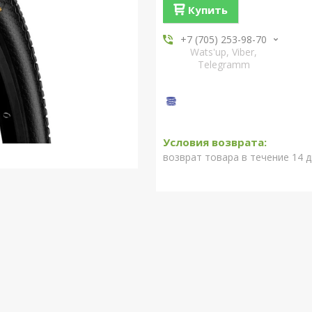
Купить
+7 (705) 253-98-70
Wats'up, Viber,
Telegramm
возврат товара в течение 14 