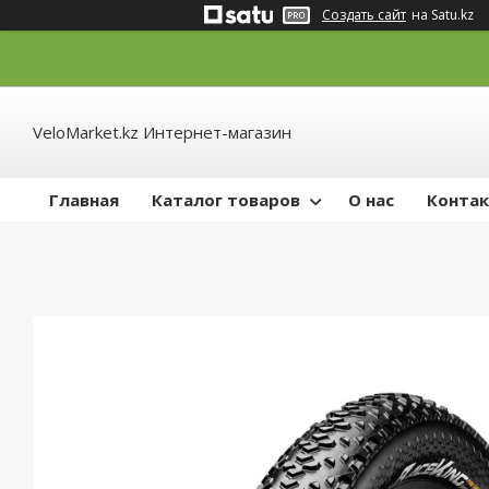
Создать сайт
на Satu.kz
VeloMarket.kz Интернет-магазин
Главная
Каталог товаров
О нас
Конта