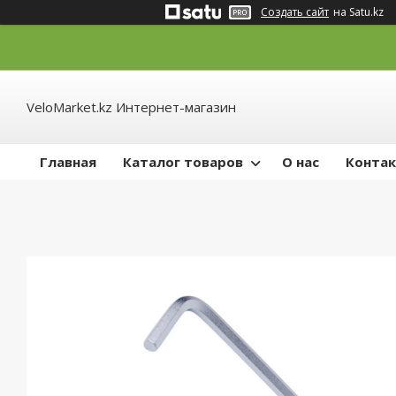
Создать сайт
на Satu.kz
VeloMarket.kz Интернет-магазин
Главная
Каталог товаров
О нас
Конта