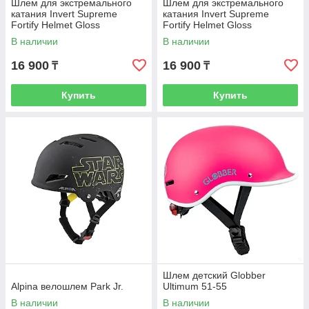
Шлем для экстремального
Шлем для экстремального
катания Invert Supreme
катания Invert Supreme
Fortify Helmet Gloss
Fortify Helmet Gloss
Black/Purple Size: M 52-58
Black/Purple Size: L 56-60
В наличии
В наличии
16 900
16 900
₸
₸
Купить
Купить
Шлем детский Globber
Alpina велошлем Park Jr.
Ultimum 51-55
В наличии
В наличии