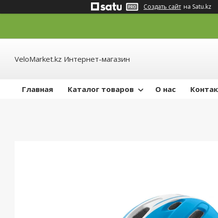
Создать сайт
на Satu.kz
VeloMarket.kz Интернет-магазин
Главная
Каталог товаров
О нас
Конта