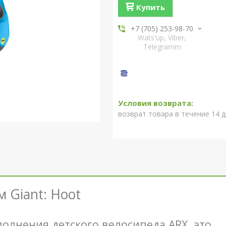
Купить
+7 (705) 253-98-70
Wats'up, Viber,
Telegramm
возврат товара в течение 14 
м
Giant
:
Hoot
олнения детского велосипеда ARX, это