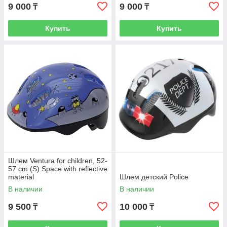
9 000
9 000
₸
₸
Купить
Купить
Шлем Ventura for children, 52-
57 cm (S) Space with reflective
material
Шлем детский Police
В наличии
В наличии
9 500
10 000
₸
₸