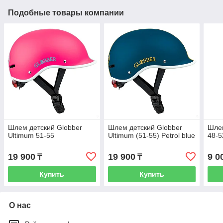
Подобные товары компании
Шлем детский Globber
Шлем детский Globber
Шлем
Ultimum 51-55
Ultimum (51-55) Petrol blue
48-5
19 900
19 900
9 0
₸
₸
Купить
Купить
О нас