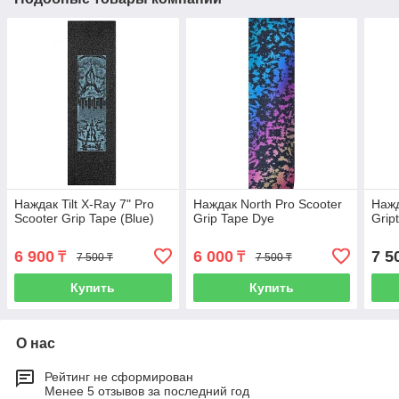
Наждак Tilt X-Ray 7" Pro
Наждак North Pro Scooter
Нажд
Scooter Grip Tape (Blue)
Grip Tape Dye
Grip
6 900
6 000
7 5
₸
₸
7 500 ₸
7 500 ₸
Купить
Купить
О нас
Рейтинг не сформирован
Менее 5 отзывов за последний год