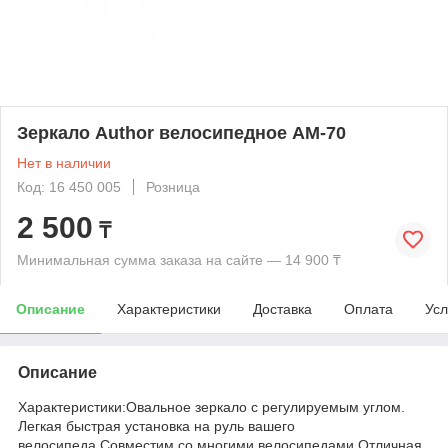
Зеркало Author велосипедное AM-70
Нет в наличии
Код: 16 450 005
Розница
2 500
₸
Минимальная сумма заказа на сайте — 14 900 ₸
Описание
Характеристики
Доставка
Оплата
Усл
Описание
Характеристики:Овальное зеркало с регулируемым углом.
Легкая быстрая установка на руль вашего
велосипеда.Совместим со многими велосипедами.Отличная