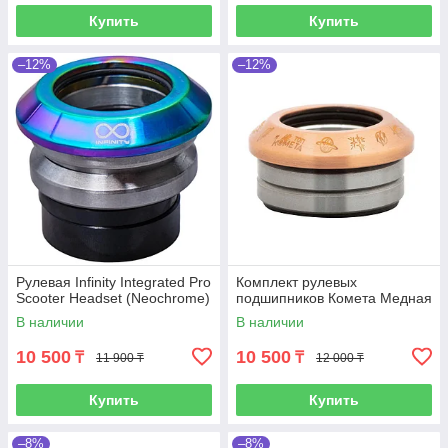
Купить
Купить
–12%
–12%
Рулевая Infinity Integrated Pro
Комплект рулевых
Scooter Headset (Neochrome)
подшипников Комета Медная
В наличии
В наличии
10 500
10 500
₸
₸
11 900 ₸
12 000 ₸
Купить
Купить
–8%
–8%