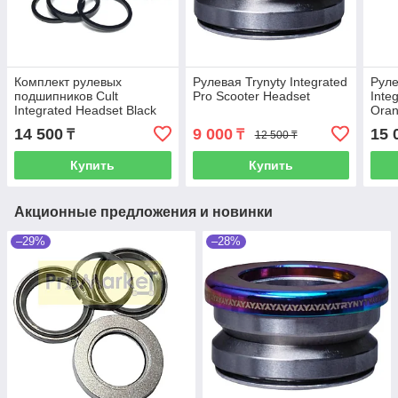
Комплект рулевых
Рулевая Trynyty Integrated
Руле
подшипников Cult
Pro Scooter Headset
Inte
Integrated Headset Black
Oran
14 500
9 000
15 
₸
₸
12 500 ₸
Купить
Купить
Акционные предложения и новинки
–29%
–28%