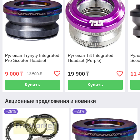
Рулевая Trynyty Integrated
Рулевая Tilt Integrated
Руле
Pro Scooter Headset
Headset (Purple)
Scoo
9 000
19 900
11 
₸
₸
12 500 ₸
Купить
Купить
Акционные предложения и новинки
–29%
–28%