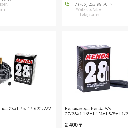
iber,
+7 (705) 253-98-70
amm
Wats'up, Viber,
Telegramm
da 28x1.75, 47-622, A/V-
Велокамера Kenda A/V
27/28X1.1/8+1.1/4+1.3/8+1.1/
2 400 ₸