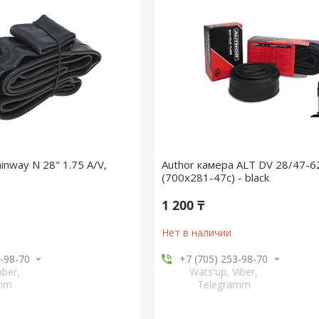
nway N 28" 1.75 A/V,
Author камера ALT DV 28/47-6
(700x281-47c) - black
1 200 ₸
Нет в наличии
3-98-70
+7 (705) 253-98-70
iber,
Wats'up, Viber,
amm
Telegramm