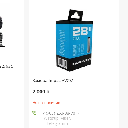
22/635
Камера Impac AV28\
2 000 ₸
Нет в наличии
+7 (705) 253-98-70
Wats'up, Viber,
Telegramm