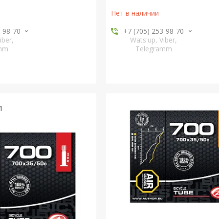
Нет в наличии
3-98-70
+7 (705) 253-98-70
iber,
Wats'up, Viber,
amm
Telegramm
1