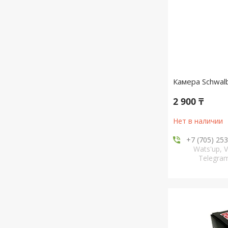
Камера Schwal
2 900 ₸
Нет в наличии
+7 (705) 25
Wats'up, V
Telegr