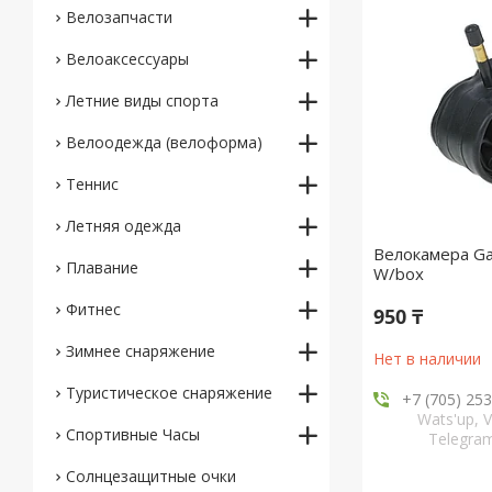
Велозапчасти
Велоаксессуары
Летние виды спорта
Велоодежда (велоформа)
Теннис
Летняя одежда
Велокамера Gai
Плавание
W/box
Фитнес
950 ₸
Зимнее снаряжение
Нет в наличии
Туристическое снаряжение
+7 (705) 25
Wats'up, V
Спортивные Часы
Telegr
Солнцезащитные очки