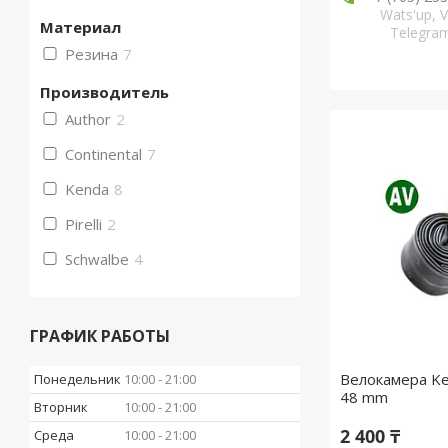
Wats'up, V
Материал
Telegr
Резина
7
Производитель
Author
2
Continental
7
Kenda
8
Pirelli
2
Schwalbe
4
ГРАФИК РАБОТЫ
Велокамера Ken
Понедельник
10:00
21:00
48 mm
Вторник
10:00
21:00
2 400 ₸
Среда
10:00
21:00