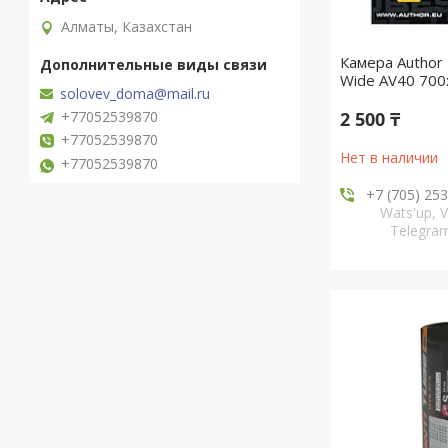
Алматы, Казахстан
Камера Author
Wide AV40 700
solovev_doma@mail.ru
+77052539870
2 500 ₸
+77052539870
Нет в наличии
+77052539870
+7 (705) 25
Wats'up, V
Telegr