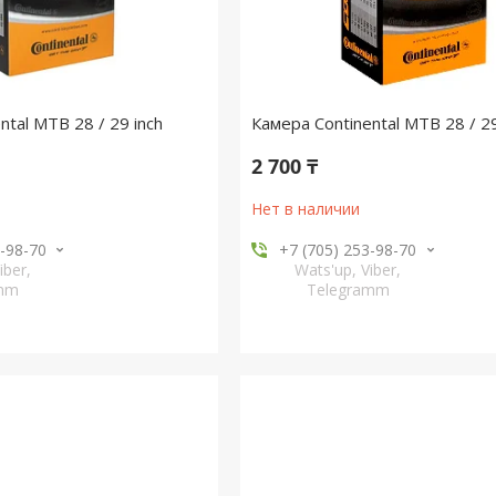
ntal MTB 28 / 29 inch
Камера Continental MTB 28 / 29
2 700 ₸
Нет в наличии
3-98-70
+7 (705) 253-98-70
iber,
Wats'up, Viber,
amm
Telegramm