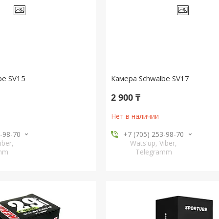
be SV15
Камера Schwalbe SV17
2 900 ₸
Нет в наличии
3-98-70
+7 (705) 253-98-70
iber,
Wats'up, Viber,
amm
Telegramm