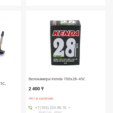
Велокамера Kenda 700x28-45C
5C,
2 400 ₸
Нет в наличии
+7 (705) 253-98-70
Wats'up, Viber,