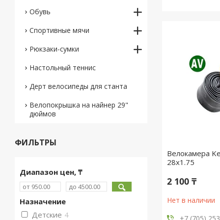
Обувь
Спортивные мячи
Рюкзаки-сумки
Настольный теннис
Дерт велосипеды для станта
Велопокрышка на найнер 29"
дюймов
ФИЛЬТРЫ
Велокамера Ke
28x1.75
Диапазон цен, ₸
2 100 ₸
Нет в наличии
Назначение
Детские
4
+7 (705) 25