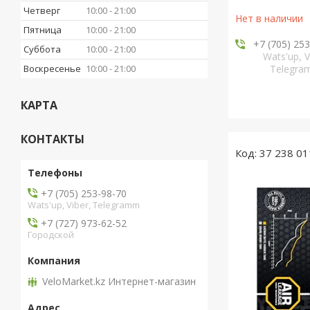
Четверг
10:00
21:00
Нет в наличии
Пятница
10:00
21:00
+7 (705) 25
Суббота
10:00
21:00
Wats'up, V
Воскресенье
10:00
21:00
Telegr
КАРТА
КОНТАКТЫ
37 238 01
+7 (705) 253-98-70
Wats'up, Viber, Telegramm
+7 (727) 973-62-52
Городской
VeloMarket.kz Интернет-магазин