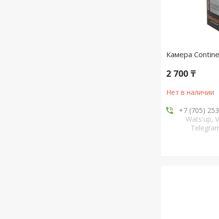
Камера Contine
2 700 ₸
Нет в наличии
+7 (705) 25
Wats'up, V
Telegr