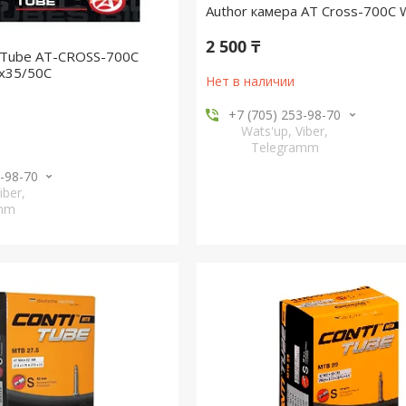
Author камера AT Cross-700C 
2 500 ₸
 Tube AT-CROSS-700C
x35/50C
Нет в наличии
+7 (705) 253-98-70
Wats'up, Viber,
Telegramm
3-98-70
iber,
amm