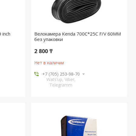
 inch
Велокамера Kenda 700C*25C F/V 60MM
без упаковки
2 800 ₸
Нет в наличии
+7 (705) 253-98-70
Wats'up, Viber,
Telegramm