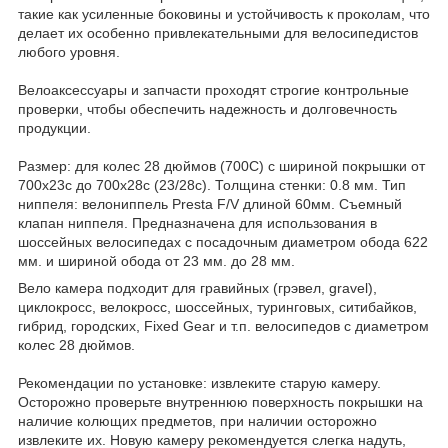
такие как усиленные боковины и устойчивость к проколам, что
делает их особенно привлекательными для велосипедистов
любого уровня.
Велоаксессуары и запчасти проходят строгие контрольные
проверки, чтобы обеспечить надежность и долговечность
продукции.
Размер: для колес 28 дюймов (700C) с шириной покрышки от
700х23c до 700х28c (23/28c). Толщина стенки: 0.8 мм. Тип
ниппеля: велониппель Presta F/V длиной 60мм. Съемный
клапан ниппеля. Предназначена для использования в
шоссейных велосипедах с посадочным диаметром обода 622
мм. и шириной обода от 23 мм. до 28 мм.
Вело камера подходит для гравийных (грэвел, gravel),
циклокросс, велокросс, шоссейных, туринговых, ситибайков,
гибрид, городских, Fixed Gear и т.п. велосипедов с диаметром
колес 28 дюймов.
Рекомендации по установке: извлеките старую камеру.
Осторожно проверьте внутреннюю поверхность покрышки на
наличие колющих предметов, при наличии осторожно
извлеките их. Новую камеру рекомендуется слегка надуть,