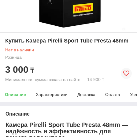
Купить Камера Pirelli Sport Tube Presta 48mm
Нет в наличии
Розница
3 000
₸
Минимальная сумма заказа на сайте — 14 900 ₸
Описание
Характеристики
Доставка
Оплата
Усл
Описание
Камера Pirelli Sport Tube Presta 48mm —
надёжность и эффективность для