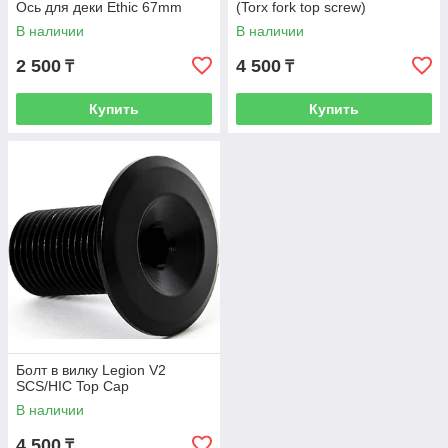
Ось для деки Ethic 67mm
(Torx fork top screw)
В наличии
В наличии
2 500
4 500
₸
₸
Купить
Купить
Болт в вилку Legion V2
SCS/HIC Top Cap
В наличии
4 500
₸