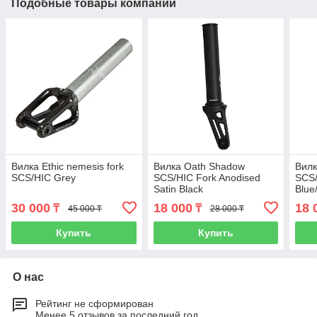
Подобные товары компании
Вилка Ethic nemesis fork
Вилка Oath Shadow
Вилк
SCS/HIC Grey
SCS/HIC Fork Anodised
SCS/
Satin Black
Blue
30 000
18 000
18 
₸
₸
45 000 ₸
28 000 ₸
Купить
Купить
О нас
Рейтинг не сформирован
Менее 5 отзывов за последний год