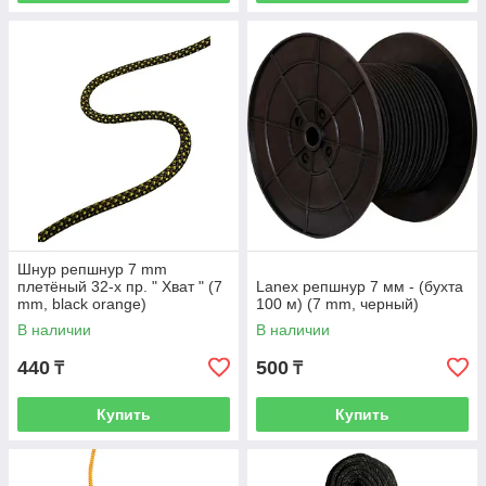
Шнур репшнур 7 mm
плетёный 32-х пр. " Хват " (7
Lanex репшнур 7 мм - (бухта
mm, black orange)
100 м) (7 mm, черный)
В наличии
В наличии
440
500
₸
₸
Купить
Купить