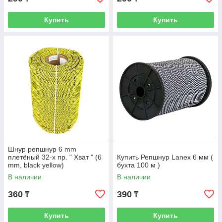
Купить
Купить
Шнур репшнур 6 mm
плетёный 32-х пр. " Хват " (6
Купить Репшнур Lanex 6 мм (
mm, black yellow)
бухта 100 м )
В наличии
В наличии
360
390
₸
₸
Купить
Купить