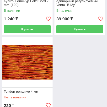
Купить Репшнур Petzl Cord 7
одинарный регулируемый
mm (120)
Vento "B12y"
В наличии
В наличии
1 240
39 900
₸
₸
Купить
Купить
Tendon репшнур 4 мм
Нет в наличии
220
₸