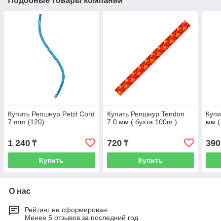
Подобные товары компании
Купить Репшнур Petzl Cord
Купить Репшнур Tendon
Купи
7 mm (120)
7.0 мм ( бухта 100m )
мм (
1 240
720
390
₸
₸
Купить
Купить
О нас
Рейтинг не сформирован
Менее 5 отзывов за последний год