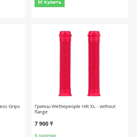
Купить
less Grips
Грипсы Wethepeople Hilt XL - without
flange
7 900 ₸
В наличии