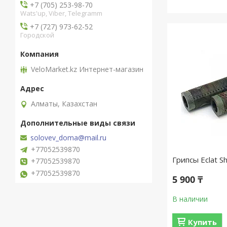
+7 (705) 253-98-70
Wats'up, Viber, Telegramm
+7 (727) 973-62-52
Городской
VeloMarket.kz Интернет-магазин
Алматы, Казахстан
solovev_doma@mail.ru
+77052539870
Грипсы Eclat S
+77052539870
+77052539870
5 900 ₸
В наличии
Купить