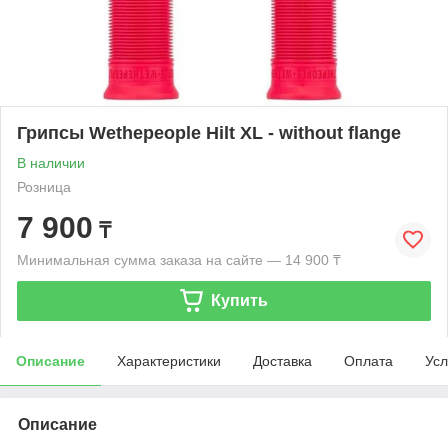
Грипсы Wethepeople Hilt XL - without flange
В наличии
Розница
7 900
₸
Минимальная сумма заказа на сайте — 14 900 ₸
Купить
Описание
Характеристики
Доставка
Оплата
Усл
Описание