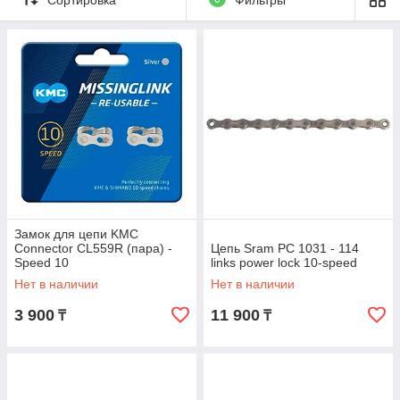
Замок для цепи KMC
Connector CL559R (пара) -
Цепь Sram PC 1031 - 114
Speed 10
links power lock 10-speed
Нет в наличии
Нет в наличии
3 900
11 900
₸
₸