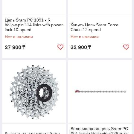
Цепь Sram PC 1091 - R
hollow pin 114 links with power
Купить Цепь Sram Force
lock 10-speed
Chain 12-speed
Нет в наличии
Нет в наличии
27 900
32 900
₸
₸
Велосипедная цепь Sram PC
Кассета на велосипед Sram
X01 Eagle HollowPin 126 links