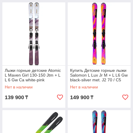
Лыжи горные детские Atomic
Купить Детские горные лыжи
L Maven Girl 130-150 Jtm + L
Salomon L Lux Jr M + L L6 Gw
L 6 Gw Ca white-pink
black-silver met. J2 70 / C5
Gw black-silver met. J2
Нет в наличии
Нет в наличии
139 900
149 900
₸
₸