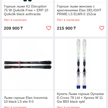
Горные лыжи K2 Disruption
Горные лыжи женские с
75 W Quikclik Free + ERP 10
креплениями Elan DELIGHT
Quikclik black anthracite
PRIME LS ELW9.0 152см
Нет в наличии
Нет в наличии
209 900
215 900
₸
₸
Купить Лыжи горные Dynastar
Лыжи горные Elan Insomnia
E-Cross 78 Ltd + Xpress W 11
10 black LS elw 9.0
Gw B83 black spkl
Нет в наличии
Нет в наличии