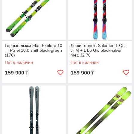
Горные лыжи Elan Explore 10
Лыжи горные Salomon L Qst
TI PS el 10.0 shift black-green
Jr M + L L6 Gw black-silver
(176)
met. J2 70
Нет в наличии
Нет в наличии
159 900
159 900
₸
₸