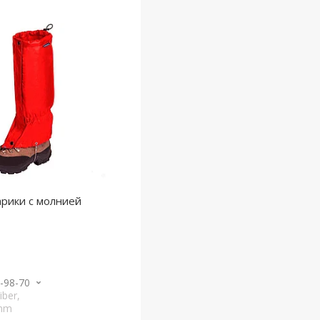
рики с молнией
3-98-70
iber,
amm