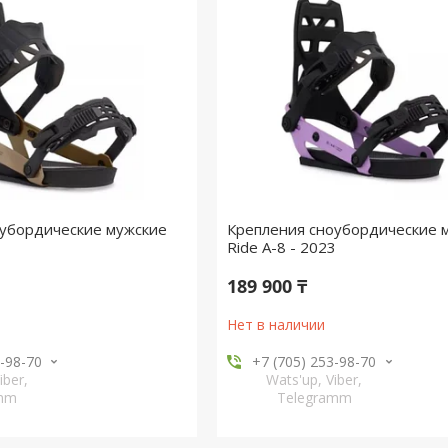
оубордические мужские
Крепления сноубордические 
3
Ride A-8 - 2023
189 900 ₸
Нет в наличии
3-98-70
+7 (705) 253-98-70
iber,
Wats'up, Viber,
amm
Telegramm