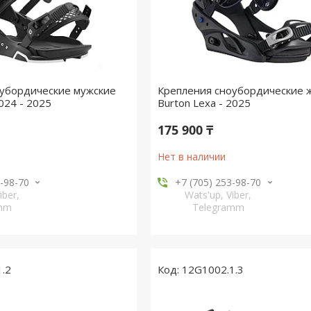
оубордические мужские
Крепления сноубордические 
2024 - 2025
Burton Lexa - 2025
175 900 ₸
Нет в наличии
3-98-70
+7 (705) 253-98-70
iber,
Wats'up, Viber,
amm
Telegramm
1.2
12G1002.1.3