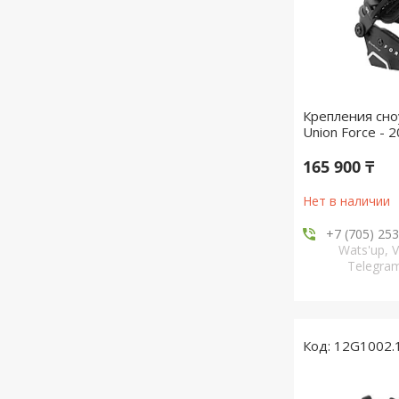
Крепления сн
Union Force - 
165 900 ₸
Нет в наличии
+7 (705) 25
Wats'up, V
Telegr
12G1002.