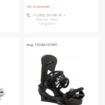
Нет в наличии
+7 (705) 253-98-70
Wats'up, Viber,
Telegramm
10546107001