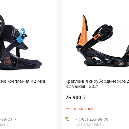
ие крепления K2 Mini
Крепления сноубордические 
K2 Vandal - 2021
75 900 ₸
Нет в наличии
3-98-70
+7 (705) 253-98-70
iber,
Wats'up, Viber,