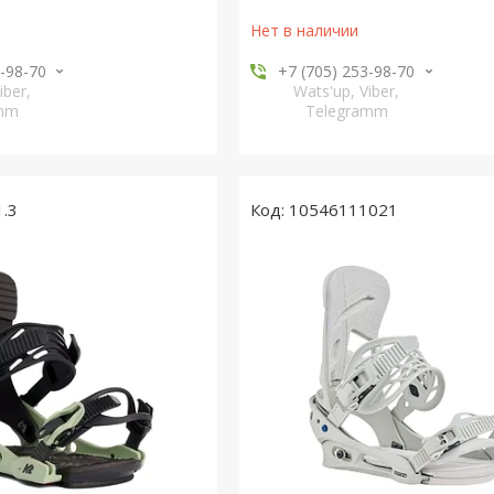
Нет в наличии
3-98-70
+7 (705) 253-98-70
iber,
Wats'up, Viber,
amm
Telegramm
1.3
10546111021