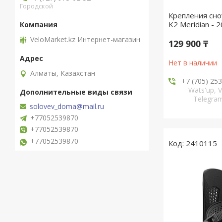
Городской
Крепления сн
K2 Meridian - 
VeloMarket.kz Интернет-магазин
129 900 ₸
Нет в наличии
Алматы, Казахстан
+7 (705) 25
Wats'up, V
Telegr
solovev_doma@mail.ru
+77052539870
+77052539870
+77052539870
2410115