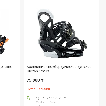
детские
Крепление сноубордическое детское
Burton Smalls
79 900 ₸
Нет в наличии
+7 (705) 253-98-70
Wats'up, Viber,