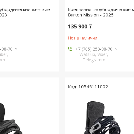
оубордические женские
Крепления сноубордические 
2023
Burton Mission - 2025
135 900 ₸
Нет в наличии
3-98-70
+7 (705) 253-98-70
iber,
Wats'up, Viber,
amm
Telegramm
10545111002