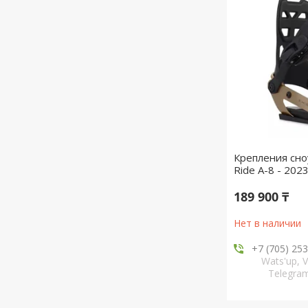
Крепления сн
Ride A-8 - 202
189 900 ₸
Нет в наличии
+7 (705) 25
Wats'up, V
Telegr