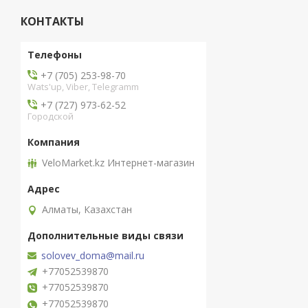
КОНТАКТЫ
+7 (705) 253-98-70
Wats'up, Viber, Telegramm
+7 (727) 973-62-52
Городской
VeloMarket.kz Интернет-магазин
Алматы, Казахстан
solovev_doma@mail.ru
+77052539870
+77052539870
+77052539870