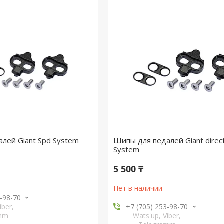
лей Giant Spd System
Шипы для педалей Giant direc
System
5 500 ₸
Нет в наличии
3-98-70
iber,
+7 (705) 253-98-70
amm
Wats'up, Viber,