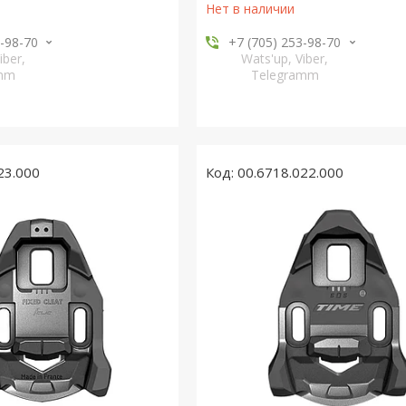
Нет в наличии
3-98-70
+7 (705) 253-98-70
iber,
Wats'up, Viber,
amm
Telegramm
23.000
00.6718.022.000