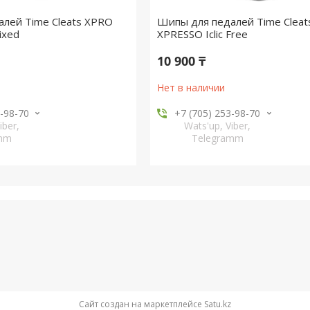
лей Time Cleats XPRO
Шипы для педалей Time Clea
ixed
XPRESSO Iclic Free
10 900 ₸
Нет в наличии
3-98-70
+7 (705) 253-98-70
iber,
Wats'up, Viber,
amm
Telegramm
Сайт создан на маркетплейсе
Satu.kz