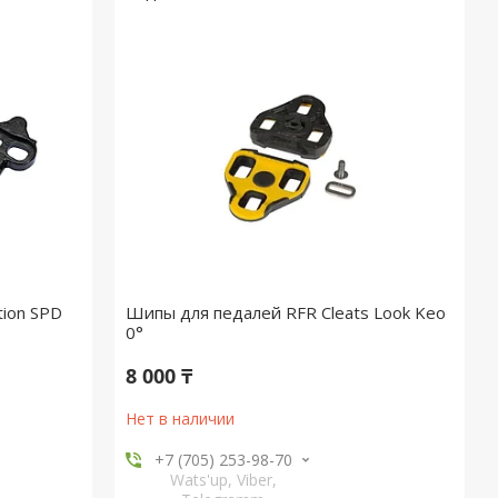
tion SPD
Шипы для педалей RFR Cleats Look Keo
0°
8 000 ₸
Нет в наличии
+7 (705) 253-98-70
Wats'up, Viber,