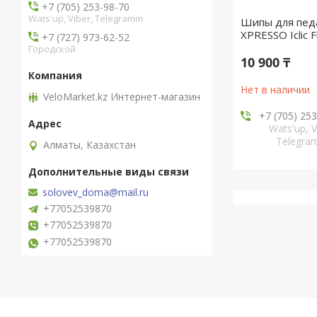
+7 (705) 253-98-70
Wats'up, Viber, Telegramm
Шипы для педа
XPRESSO Iclic F
+7 (727) 973-62-52
Городской
10 900 ₸
Нет в наличии
VeloMarket.kz Интернет-магазин
+7 (705) 25
Wats'up, V
Telegr
Алматы, Казахстан
solovev_doma@mail.ru
+77052539870
+77052539870
+77052539870