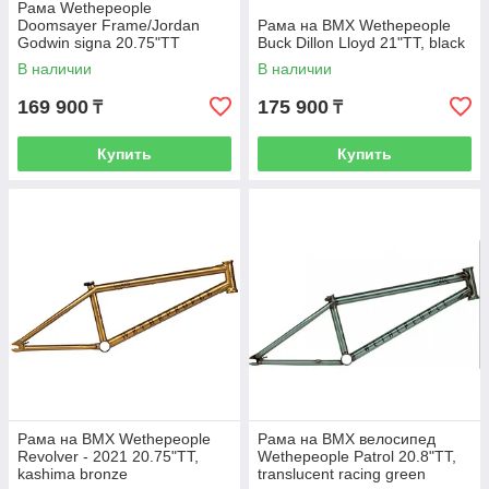
Рама Wethepeople
Doomsayer Frame/Jordan
Рама на BMX Wethepeople
Godwin signa 20.75"TT
Buck Dillon Lloyd 21"TT, black
В наличии
В наличии
169 900
175 900
₸
₸
Купить
Купить
Рама на BMX Wethepeople
Рама на BMX велосипед
Revolver - 2021 20.75"TT,
Wethepeople Patrol 20.8"TT,
kashima bronze
translucent racing green