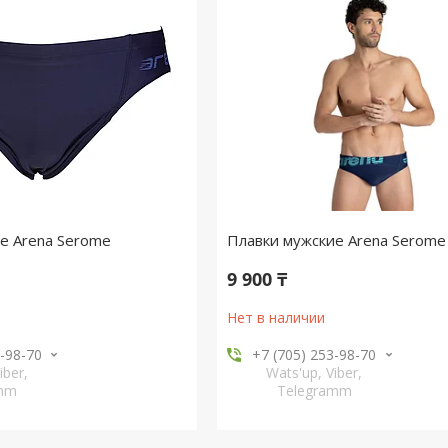
е Arena Serome
Плавки мужские Arena Serome
9 900 ₸
Нет в наличии
3-98-70
+7 (705) 253-98-70
iber,
Wats'up, Viber,
amm
Telegramm