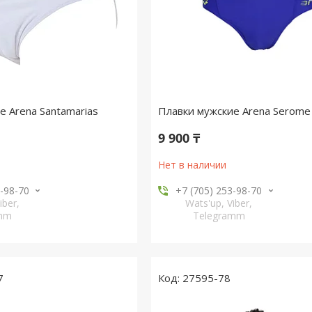
е Arena Santamarias
Плавки мужские Arena Serome
9 900 ₸
Нет в наличии
3-98-70
+7 (705) 253-98-70
iber,
Wats'up, Viber,
amm
Telegramm
7
27595-78