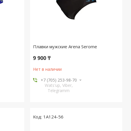
Плавки мужские Arena Serome
9 900 ₸
Нет в наличии
+7 (705) 253-98-70
Wats'up, Viber,
Telegramm
1A124-56