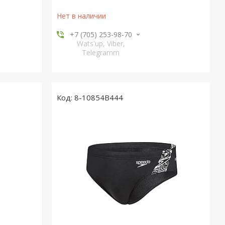
Нет в наличии
+7 (705) 253-98-70
Wats'up, Viber,
Telegramm
8-10854B444