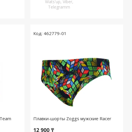
Wats'up, Viber,
Telegramm
462779-01
 Team
Плавки-шорты Zoggs мужские Racer
12 900 ₸