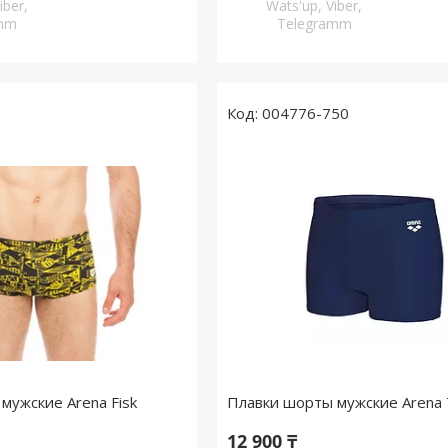
iber,
Wats'up, Viber,
amm
Telegramm
004776-750
мужские Arena Fisk
Плавки шорты мужские Arena
12 900 ₸