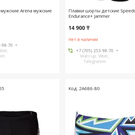
мужские Arena мужские
Плавки шорты детские Speedo 
Endurance+ Jammer
14 900 ₸
Нет в наличии
3-98-70
iber,
+7 (705) 253-98-70
amm
Wats'up, Viber,
Telegramm
05
2A686-80