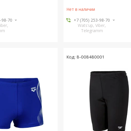
Нет в наличии
3-98-70
+7 (705) 253-98-70
iber,
Wats'up, Viber,
amm
Telegramm
8-008480001