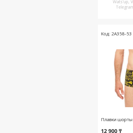
Wats'up, V
Telegr
2A358-53
Плавки шорты 
12 900 ₸