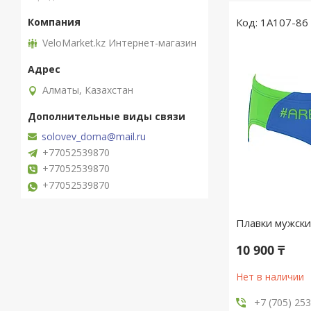
1A107-86
VeloMarket.kz Интернет-магазин
Алматы, Казахстан
solovev_doma@mail.ru
+77052539870
+77052539870
+77052539870
Плавки мужски
10 900 ₸
Нет в наличии
+7 (705) 25