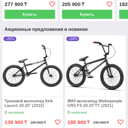
277 900
205 900
182
₸
₸
Купить
Купить
Акционные предложения и новинки
–26%
–24%
Трюковой велосипед Kink
BMX велосипед Wethepeople
Launch 20.25" (2022)
CRS FS 20.25"TT (2021)
В наличии
В наличии
139 900
185 900
₸
₸
189 900 ₸
245 900 ₸