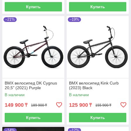
Купить
Купить
–21%
–19%
BMX велосипед DK Cygnus
BMX велосипед Kink Curb
20,5" (2021) Purple
(2023) Black
В наличии
В наличии
149 900
125 900
₸
₸
189 900 ₸
155 900 ₸
Купить
Купить
–14%
–12%