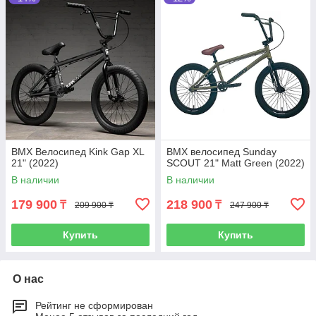
BMX Велосипед Kink Gap XL
BMX велосипед Sunday
21" (2022)
SCOUT 21" Matt Green (2022)
В наличии
В наличии
179 900
218 900
₸
₸
209 900 ₸
247 900 ₸
Купить
Купить
О нас
Рейтинг не сформирован