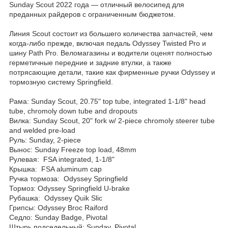
Sunday Scout 2022 года — отличный велосипед для
преданных райдеров с ограниченным бюджетом.
Линия Scout состоит из большего количества запчастей, чем
когда-либо прежде, включая педаль Odyssey Twisted Pro и
шину Path Pro. Веломагазины и водители оценят полностью
герметичные передние и задние втулки, а также
потрясающие детали, такие как фирменные ручки Odyssey и
тормозную систему Springfield.
Рама: Sunday Scout, 20.75" top tube, integrated 1-1/8" head
tube, chromoly down tube and dropouts
Вилка: Sunday Scout, 20" fork w/ 2-piece chromoly steerer tube
and welded pre-load
Руль: Sunday, 2-piece
Вынос: Sunday Freeze top load, 48mm
Рулевая: FSA integrated, 1-1/8"
Крышка: FSA aluminum cap
Ручка тормоза: Odyssey Springfield
Тормоз: Odyssey Springfield U-brake
Рубашка: Odyssey Quik Slic
Грипсы: Odyssey Broc Raiford
Седло: Sunday Badge, Pivotal
Штырь подседельный: Sunday, Pivotal