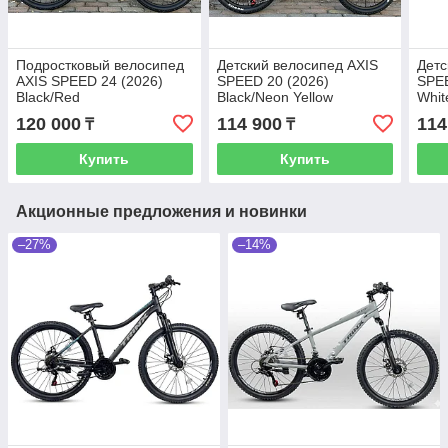
Подростковый велосипед
Детский велосипед AXIS
Детс
AXIS SPEED 24 (2026)
SPEED 20 (2026)
SPEE
Black/Red
Black/Neon Yellow
Whit
120 000
114 900
114
₸
₸
Купить
Купить
Акционные предложения и новинки
–27%
–14%