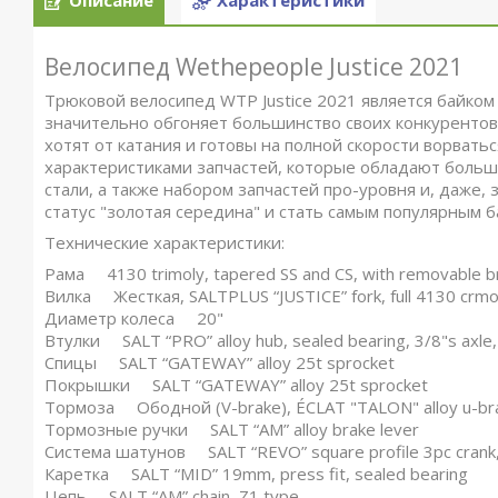
Описание
Характеристики
Велосипед Wethepeople Justice 2021
Трюковой велосипед WTP Justice 2021 является байком
значительно обгоняет большинство своих конкурентов
хотят от катания и готовы на полной скорости ворвать
характеристиками запчастей, которые обладают больш
стали, а также набором запчастей про-уровня и, даже, 
статус "золотая середина" и стать самым популярным ба
Технические характеристики:
Рама 4130 trimoly, tapered SS and CS, with removable br
Вилка Жесткая, SALTPLUS “JUSTICE” fork, full 4130 crmo
Диаметр колеса 20"
Втулки SALT “PRO” alloy hub, sealed bearing, 3/8"s axle, 
Спицы SALT “GATEWAY” alloy 25t sprocket
Покрышки SALT “GATEWAY” alloy 25t sprocket
Тормоза Ободной (V-brake), ÉCLAT "TALON" alloy u-br
Тормозные ручки SALT “AM” alloy brake lever
Система шатунов SALT “REVO” square profile 3pc crank, 
Каретка SALT “MID” 19mm, press fit, sealed bearing
Цепь SALT “AM” chain, Z1 type