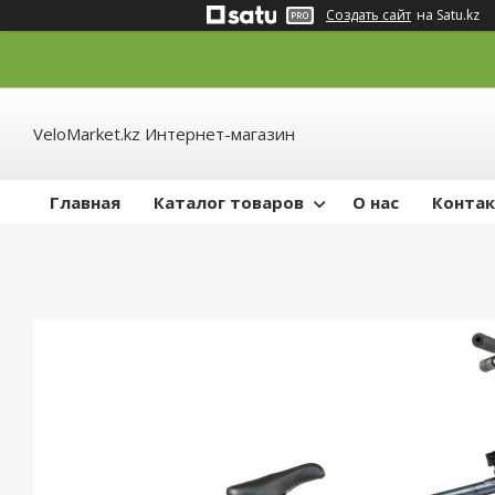
Создать сайт
на Satu.kz
VeloMarket.kz Интернет-магазин
Главная
Каталог товаров
О нас
Конта