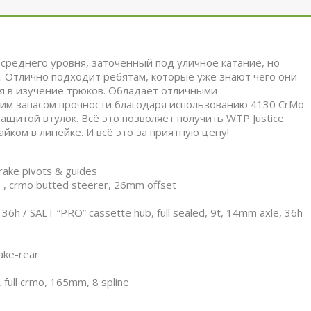
 среднего уровня, заточенный под уличное катание, но
. Отлично подходит ребятам, которые уже знают чего они
ся в изучение трюков. Обладает отличными
им запасом прочности благодаря использованию 4130 CrMo
защитой втулок. Всё это позволяет получить WTP Justice
йком в линейке. И всё это за приятную цену!
ake pivots & guides
 , crmo butted steerer, 26mm offset
36h / SALT “PRO” cassette hub, full sealed, 9t, 14mm axle, 36h
ake-rear
full crmo, 165mm, 8 spline