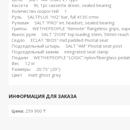
Кассета 9t, 1pc cassette driver, sealed bearing
Количество скоростей 1
Руль SALTPLUS "HQ" bar, full 4130 crmo
Рулевая SALT “PRO” int. headset, sealed bearing
Грипсы WETHEPEOPLE "Remote" flangeless grips, supe
Вынос руля SALT “ZION” top loading stem, 50mm reach
Седло ECLAT "BIOS" mid padded Pivotal seat
Подседельный штырь SALT "AM" Pivotal seat post
Подседельный зажим integrated seat clamp
Педали WETHEPEOPLE “LOGIC” nylon/fiberglass pedal
Вес 12 кг
Размеры 20.75" (20")
Цвет matt ghost grey
ИНФОРМАЦИЯ ДЛЯ ЗАКАЗА
Цена:
259 900 ₸