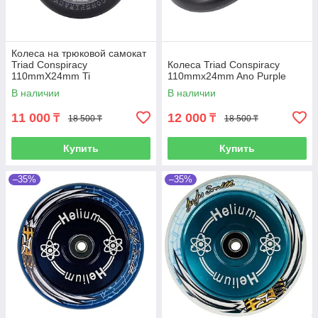
Колеса на трюковой самокат
Triad Conspiracy
Колеса Triad Conspiracy
110mmX24mm Ti
110mmx24mm Ano Purple
В наличии
В наличии
11 000
12 000
₸
₸
18 500 ₸
18 500 ₸
Купить
Купить
–35%
–35%