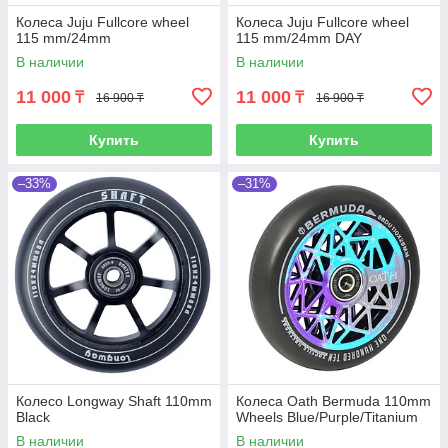
Колеса Juju Fullcore wheel
Колеса Juju Fullcore wheel
115 mm/24mm
115 mm/24mm DAY
В наличии
В наличии
11 000
11 000
₸
₸
16 900 ₸
16 900 ₸
Купить
Купить
–33%
–31%
Колесо Longway Shaft 110mm
Колеса Oath Bermuda 110mm
Black
Wheels Blue/Purple/Titanium
В наличии
В наличии