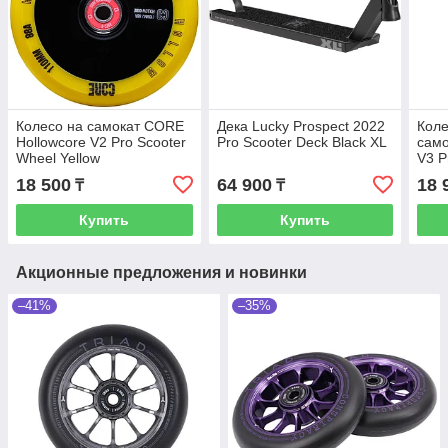
Колесо на самокат CORE
Дека Lucky Prospect 2022
Коле
Hollowcore V2 Pro Scooter
Pro Scooter Deck Black XL
само
Wheel Yellow
V3 P
18 500
64 900
18 
₸
₸
Купить
Купить
Акционные предложения и новинки
–41%
–35%