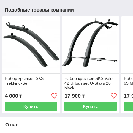
Подобные товары компании
Набор крыльев SKS
Набор крыльев SKS Velo
Набо
Trekking-Set
42 Urban set U-Stays 28",
65 M
black
4 000
17 900
17 
₸
₸
Купить
Купить
О нас