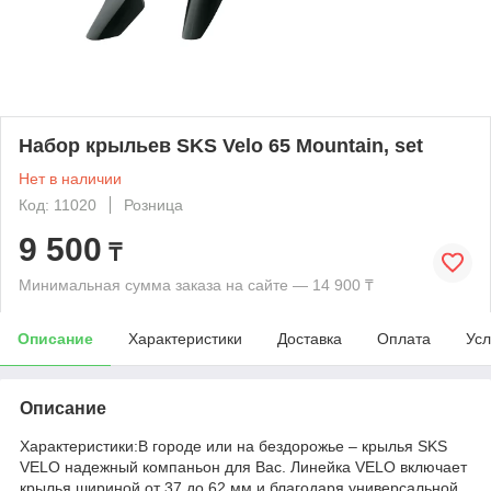
Набор крыльев SKS Velo 65 Mountain, set
Нет в наличии
Код: 11020
Розница
9 500
₸
Минимальная сумма заказа на сайте — 14 900 ₸
Описание
Характеристики
Доставка
Оплата
Усл
Описание
Характеристики:В городе или на бездорожье – крылья SKS
VELO надежный компаньон для Вас. Линейка VELO включает
крылья шириной от 37 до 62 мм и благодаря универсальной