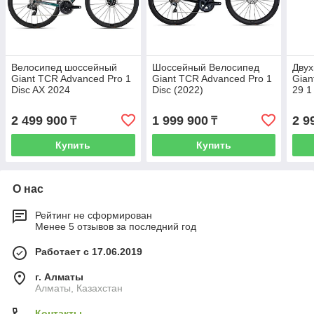
Велосипед шоссейный
Шоссейный Велосипед
Двух
Giant TCR Advanced Pro 1
Giant TCR Advanced Pro 1
Gian
Disc AX 2024
Disc (2022)
29 1
2 499 900
1 999 900
2 9
₸
₸
Купить
Купить
О нас
Рейтинг не сформирован
Менее 5 отзывов за последний год
Работает с 17.06.2019
г. Алматы
Алматы, Казахстан
Контакты