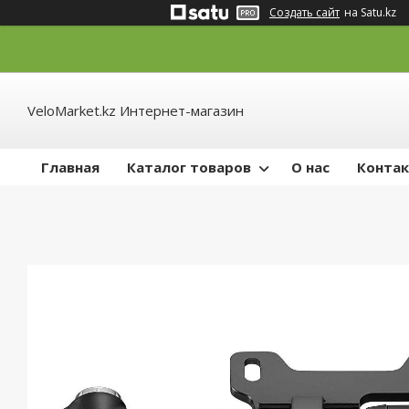
Создать сайт
на Satu.kz
VeloMarket.kz Интернет-магазин
Главная
Каталог товаров
О нас
Конта