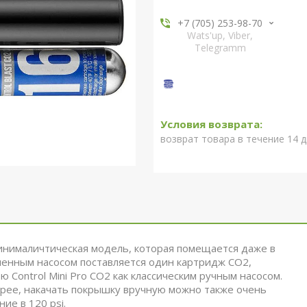
+7 (705) 253-98-70
Wats'up, Viber,
Telegramm
возврат товара в течение 14 
о минималичтическая модель, которая помещается даже в
ленным насосом поставляется один картридж СО2,
Control Mini Pro CO2 как классическим ручным насосом.
трее, накачать покрышку вручную можно также очень
ие в 120 psi.