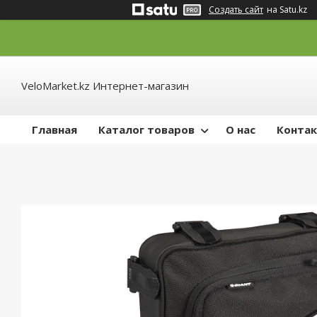
Создать сайт
на Satu.kz
VeloMarket.kz Интернет-магазин
Главная
Каталог товаров
О нас
Конта