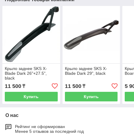
Крыло заднее SKS X-
Крыло заднее SKS X-
Крыл
Blade Dark 26"+27.5",
Blade Dark 29", black
Boar
black
11 500
11 500
5 9
₸
₸
Купить
Купить
О нас
Рейтинг не сформирован
Менее 5 отзывов за последний год