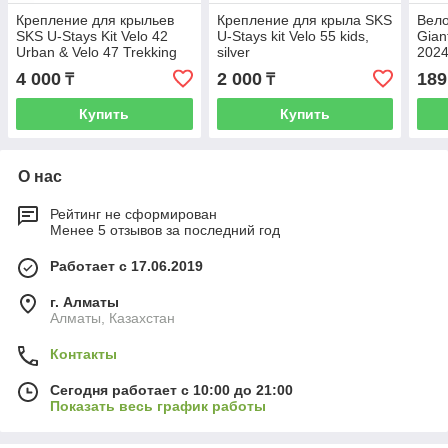
Крепление для крыльев
Крепление для крыла SKS
Вело
SKS U-Stays Kit Velo 42
U-Stays kit Velo 55 kids,
Gian
Urban & Velo 47 Trekking
silver
2024
For Suntour Forks With Ey
4 000
2 000
189
₸
₸
Купить
Купить
О нас
Рейтинг не сформирован
Менее 5 отзывов за последний год
Работает с 17.06.2019
г. Алматы
Алматы, Казахстан
Контакты
Сегодня работает с 10:00 до 21:00
Показать весь график работы