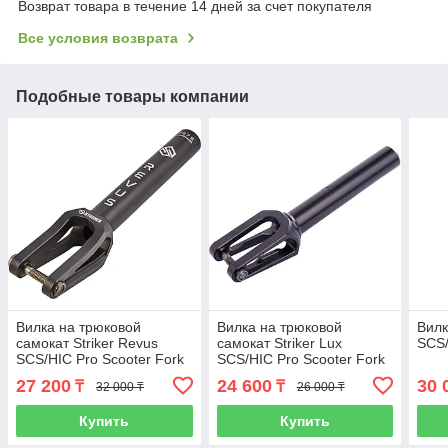
Возврат товара в течение 14 дней за счет покупателя
Все условия возврата
Подобные товары компании
Вилка на трюковой
Вилка на трюковой
Вилк
самокат Striker Revus
самокат Striker Lux
SCS/
SCS/HIC Pro Scooter Fork
SCS/HIC Pro Scooter Fork
(Black)
27 200
24 600
30 
₸
₸
32 000 ₸
26 000 ₸
Купить
Купить