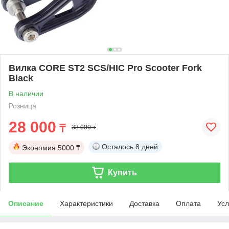
Вилка CORE ST2 SCS/HIC Pro Scooter Fork
Black
В наличии
Розница
28 000
₸
33 000 ₸
Осталось
8 дней
Экономия
5000 ₸
Купить
Описание
Характеристики
Доставка
Оплата
Усл