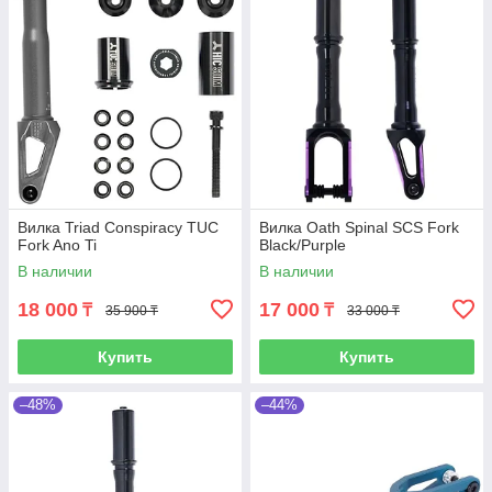
Вилка Triad Conspiracy TUC
Вилка Oath Spinal SCS Fork
Fork Ano Ti
Black/Purple
В наличии
В наличии
18 000
17 000
₸
₸
35 900 ₸
33 000 ₸
Купить
Купить
–48%
–44%