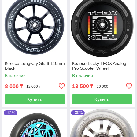
Колесо Longway Shaft 110mm
Колесо Lucky TFOX Analog
Black
Pro Scooter Wheel
В наличии
В наличии
8 000
13 500
₸
₸
12 000 ₸
20 000 ₸
Купить
Купить
–31%
–30%