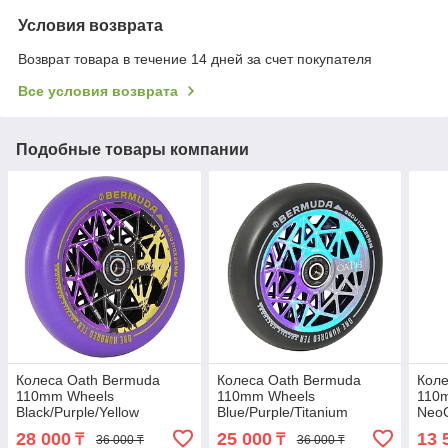
Условия возврата
Возврат товара в течение 14 дней за счет покупателя
Все условия возврата
Подобные товары компании
Колеса Oath Bermuda
Колеса Oath Bermuda
Коле
110mm Wheels
110mm Wheels
110
Black/Purple/Yellow
Blue/Purple/Titanium
Neo
28 000
25 000
13 
₸
₸
36 000 ₸
36 000 ₸